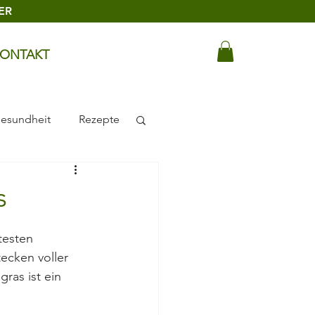
ER
ONTAKT
esundheit
Rezepte
kosmetik
s
testen 
ecken voller 
ras ist ein 