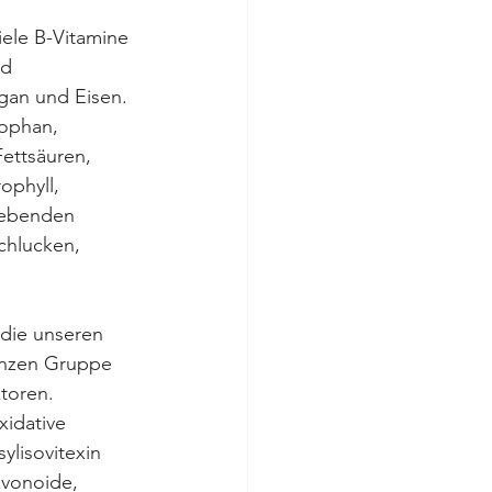
iele B-Vitamine 
nd 
gan und Eisen. 
tophan, 
ettsäuren, 
ophyll, 
lebenden 
chlucken, 
die unseren 
ganzen Gruppe 
ktoren.
xidative 
lisovitexin 
avonoide, 