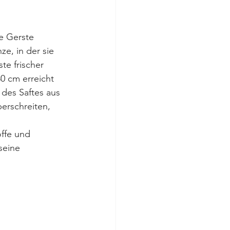
e Gerste 
e, in der sie 
te frischer 
0 cm erreicht 
des Saftes aus 
erschreiten, 
offe und 
seine 