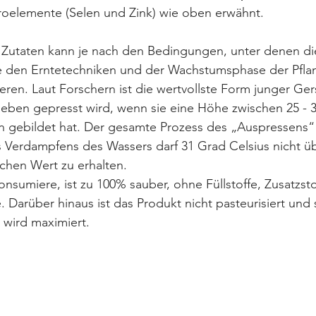
roelemente (Selen und Zink) wie oben erwähnt.
r Zutaten kann je nach den Bedingungen, unter denen di
e den Erntetechniken und der Wachstumsphase der Pflanz
eren. Laut Forschern ist die wertvollste Form junger Gers
Trieben gepresst wird, wenn sie eine Höhe zwischen 25 - 3
n gebildet hat. Der gesamte Prozess des „Auspressens“ 
 Verdampfens des Wassers darf 31 Grad Celsius nicht üb
chen Wert zu erhalten.
onsumiere, ist zu 100% sauber, ohne Füllstoffe, Zusatzst
. Darüber hinaus ist das Produkt nicht pasteurisiert und 
 wird maximiert.