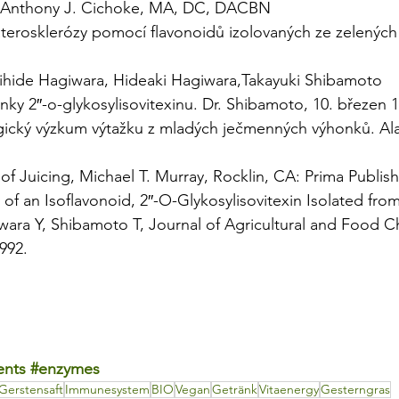
. Anthony J. Cichoke, MA, DC, DACBN
terosklerózy pomocí flavonoidů izolovaných ze zelených
hihide Hagiwara, Hideaki Hagiwara,Takayuki Shibamoto
nky 2″-o-glykosylisovitexinu. Dr. Shibamoto, 10. březen 
gický výzkum výtažku z mladých ječmenných výhonků. Ala
 Juicing, Michael T. Murray, Rocklin, CA: Prima Publish
y of an Isoflavonoid, 2″-O-Glykosylisovitexin Isolated fro
iwara Y, Shibamoto T, Journal of Agricultural and Food C
992.
ents
#enzymes
Gerstensaft
Immunesystem
BIO
Vegan
Getränk
Vitaenergy
Gesterngras