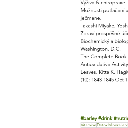
Výživa & chiropraxe
Možnosti potlačení a
ječmene. 
Takashi Miyake, Yos
Zdraví prospěšné úči
Biochemický a biolo
Washington, D.C.
The Complete Book of
Antioxidative Activit
Leaves, Kitta K, Hag
(10): 1843-1845 Oct 1
#barley
#drink
#nutri
Vitamine
Detox
Mineralien