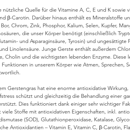
e nützliche Quelle für die Vitamine A, C, E und K sowie v
und β-Carotin. Darüber hinaus enthält es Mineralstoffe u
Bor, Chrom, Zink, Phosphor, Kalium, Selen, Kupfer, Man
osäuren, die unser Körper benötigt (einschließlich Tryp
lutamin- und Asparaginsäure, Tyrosin) und ungesättigte F
 und Linolensäure. Junge Gerste enthält außerdem Chlor
ure, Cholin und die wichtigsten lebenden Enzyme. Diese 
le Funktionen in unserem Körper wie Atmen, Sprechen, S
wortlich.
em Gerstengras hat eine enorme antioxidative Wirkung, 
fstress schützt und gleichzeitig die Behandlung einer 
stützt. Dies funktioniert dank einiger sehr wichtiger Fa
viele Stoffe mit antioxidativen Eigenschaften, inkl. antio
smutase (SOD), Glutathionperoxidase, Katalase, Glycosy
che Antioxidantien – Vitamin E, Vitamin C, β-Carotin, Fl