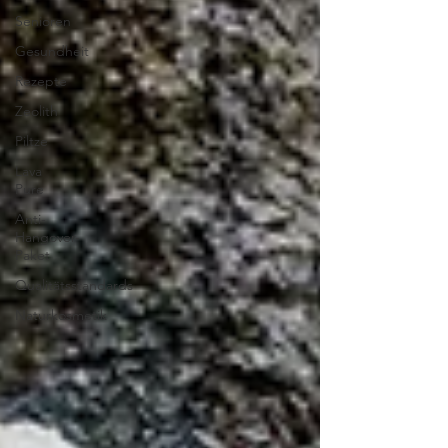
Senioren
Gesundheit
Rezepte
Zeolith
Piltze
Lava
Pure
Anti-
Hangover-
Paket
Qualitätsstandards
Naturkosmetik