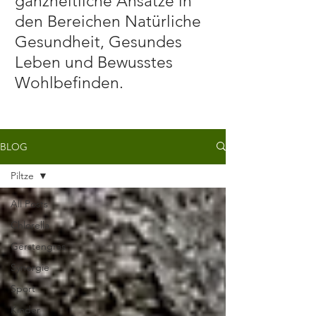
ganzheitliche Ansätze in
den Bereichen Natürliche
Gesundheit, Gesundes
Leben und Bewusstes
Wohlbefinden.
BLOG
Piltze
All Posts
Chlorella
Gerstengras
Synergie
Sport
Kinder