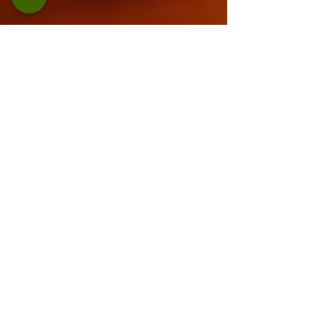
27. Okt. 2022
3 Min. Lesezeit
Gesundheit
Unglaublicher Löwenmähnenpilz
(Hericium Erinaceus)