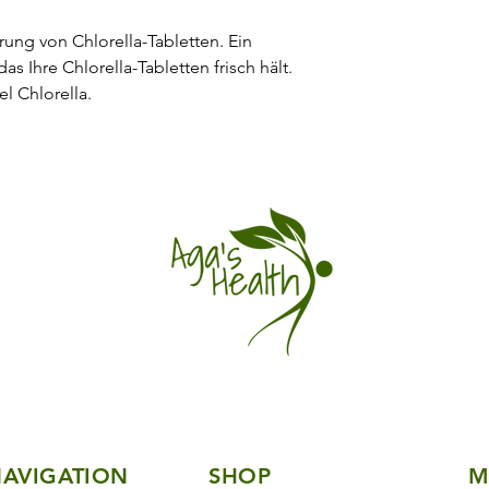
aufbewahrt werden.
optimale Ergebni
Nach dem Öffnen inn
ung von Chlorella-Tabletten. Ein
Entgiftungseffekte
aufbrauchen. An ein
s Ihre Chlorella-Tabletten frisch hält.
einer Temperatur von
Verzehrtechniken:
el Chlorella.
aufbewahren.
wie Sie das Produ
Herkunftsort: siehe a
und Ihrem Lebens
Sie erhalten das Wis
volle Potenzial der 
bessere Gesundheit z
Ihren Termin und lasse
beginnen!
AVIGATION
SHOP
M