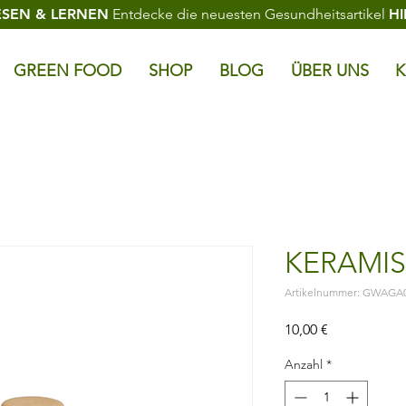
ESEN & LERNEN
Entdecke die neuesten Gesundheitsartikel
HI
GREEN FOOD
SHOP
BLOG
ÜBER UNS
K
KERAMI
Artikelnummer: GWAGA
Preis
10,00 €
Anzahl
*