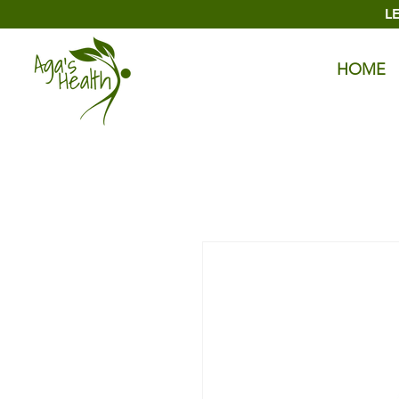
L
HOME