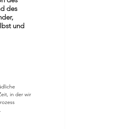
d des 
der, 
lbst und 
ädliche 
it, in der wir 
Prozess 
.