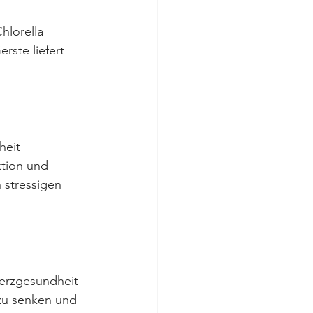
hlorella 
rste liefert 
heit 
ktion und 
 stressigen 
erzgesundheit 
 zu senken und 