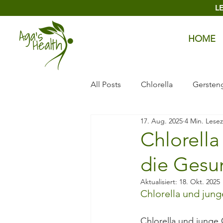
L
HOME
All Posts
Chlorella
Gersten
17. Aug. 2025
4 Min. Lesez
Zeolith
Piltze
Lava Pu
Chlorella
die Gesu
Aktualisiert:
18. Okt. 2025
Chlorella und jung
Chlorella und junge 