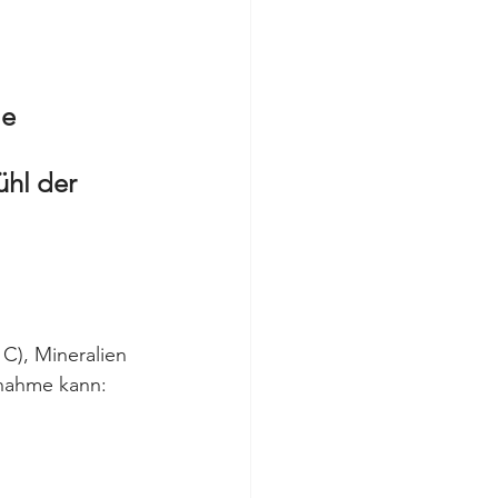
e 
ühl der 
 C), Mineralien 
nnahme kann: