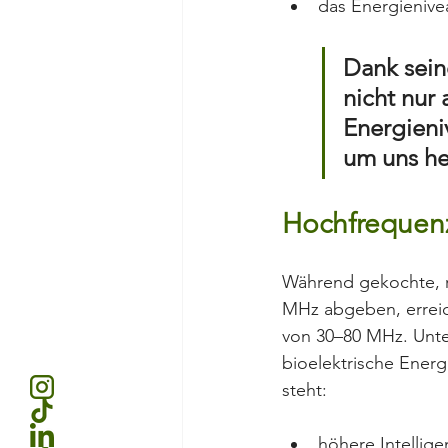
das Energienivea
Dank sein
nicht nur 
Energieni
um uns h
Hochfrequenz
Während gekochte, ra
MHz abgeben, erreic
von 30–80 MHz. Unte
bioelektrische Energ
steht:
höhere Intellige