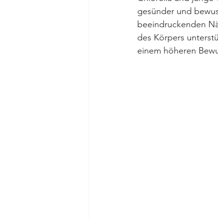
gesünder und bewus
beeindruckenden Nä
des Körpers unterst
einem höheren Bewus