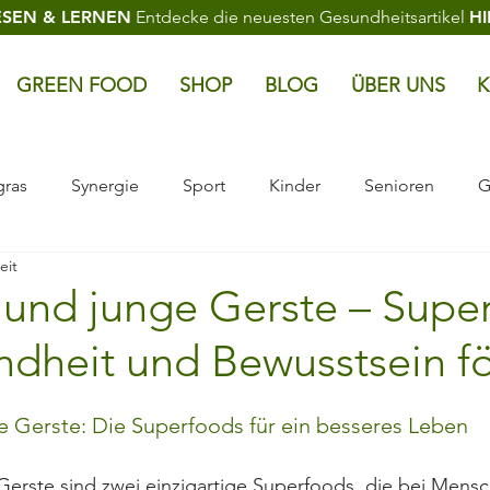
ESEN & LERNEN
Entdecke die neuesten Gesundheitsartikel
HI
GREEN FOOD
SHOP
BLOG
ÜBER UNS
K
gras
Synergie
Sport
Kinder
Senioren
G
eit
re
Anti-Hangover-Paket
Qualitätsstandards
Natur
 und junge Gerste – Supe
ndheit und Bewusstsein fö
e Gerste: Die Superfoods für ein besseres Leben
Gerste sind zwei einzigartige Superfoods, die bei Mensc