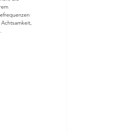
rem 
efrequenzen 
 Achtsamkeit, 
.