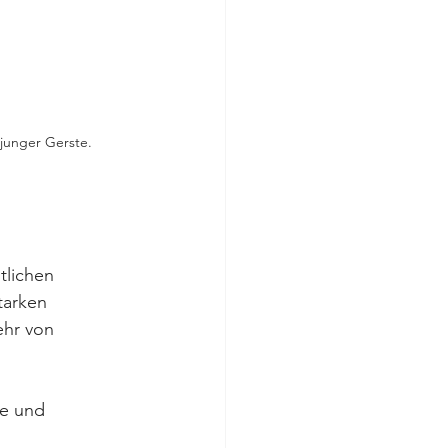
junger Gerste.
tlichen 
tarken 
ehr von 
le und 