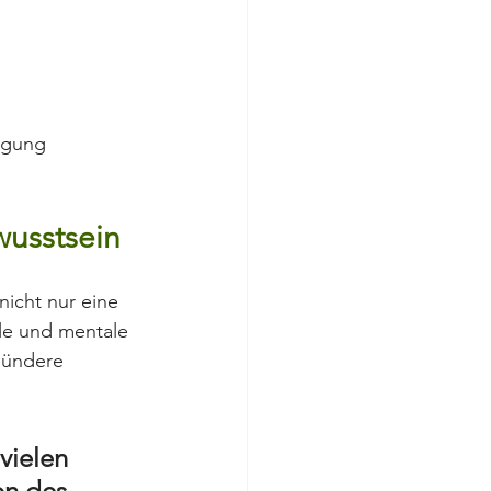
ngung 
wusstsein
nicht nur eine 
ale und mentale 
sündere 
vielen 
n des 